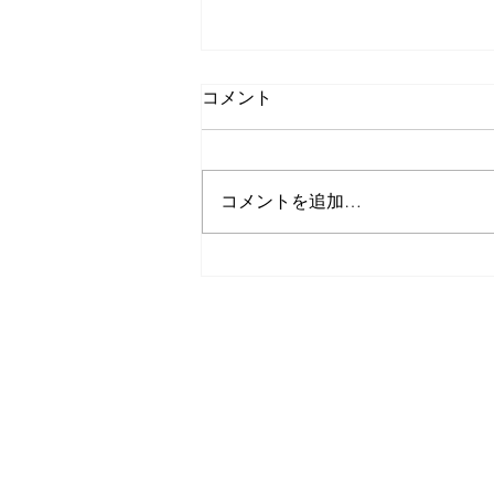
コメント
手作りおやつ☕️
コメントを追加…