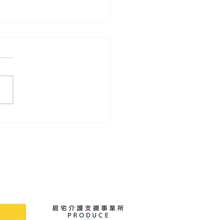
庵へランチ🍽️