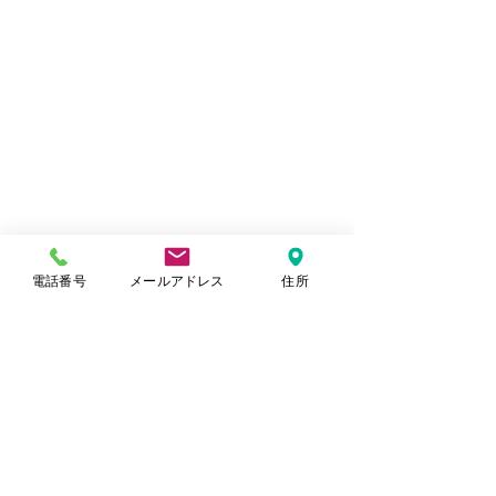
電話番号
メールアドレス
住所
コメント
ホームライフの花見🌸
ホームライフ忘年
コメントを追加…